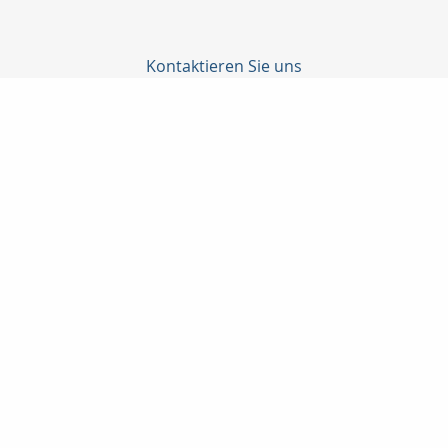
Kontaktieren Sie uns
NVM GmbH
Winfried Mayr
Donaustr. 25
89415 Lauingen
09072/701770
09072/7017777
info@nvm-schwaben.de
www.nvm-schwaben.de
Nachricht schreiben
zum Kundenbereich