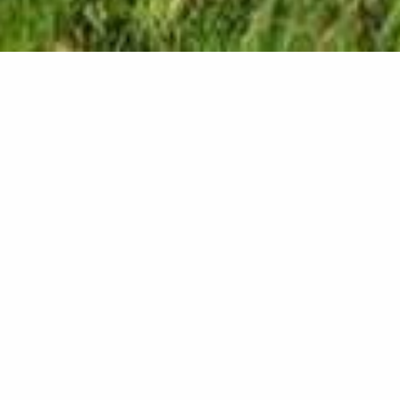
alle News anzeigen
RSS Feed abonnieren
03.08.2026
Kfz-Versicherung: Warum der günstigste Tarif
nicht immer der beste ist
Ihr Versicherungsmakler in